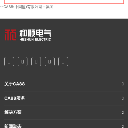
--CA88(中国区)有限公司 - 集团
关于CA88
CA88服务
解决方案
新闻动态